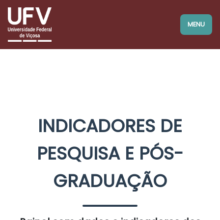
BRASIL
Simplifique!
MENU
Comunica BR
Participe
Acesso à informação
Legislação
Canais
INDICADORES DE
PESQUISA E PÓS-
GRADUAÇÃO